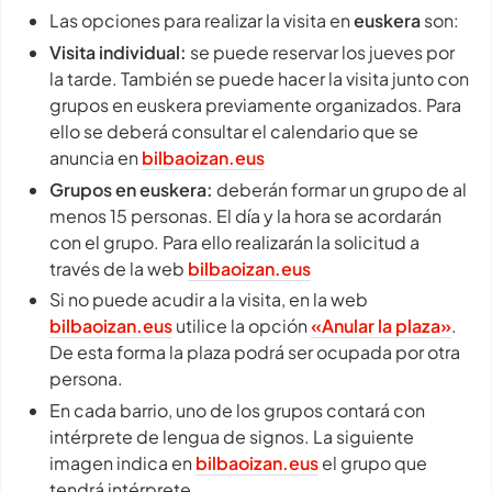
Las opciones para realizar la visita en
euskera
son:
Visita individual:
se puede reservar los jueves por
la tarde. También se puede hacer la visita junto con
grupos en euskera previamente organizados. Para
ello se deberá consultar el calendario que se
anuncia en
bilbaoizan.eus
Grupos en euskera:
deberán formar un grupo de al
menos 15 personas. El día y la hora se acordarán
con el grupo. Para ello realizarán la solicitud a
través de la web
bilbaoizan.eus
Si no puede acudir a la visita, en la web
bilbaoizan.eus
utilice la opción
«Anular la plaza»
.
De esta forma la plaza podrá ser ocupada por otra
persona.
En cada barrio, uno de los grupos contará con
intérprete de lengua de signos. La siguiente
imagen indica en
bilbaoizan.eus
el grupo que
tendrá intérprete.