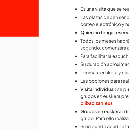
Es una visita que se rea
Las plazas deben ser 
correo electrónico y 
Quien no tenga reserva
Todos los meses habrá d
segundo, comenzará a 
Para facilitar la escu
Su duración aproximad
Idiomas: euskera y cas
Las opciones para reali
Visita individual:
se pu
grupos en euskera prev
bilbaoizan.eus
Grupos en euskera:
de
grupo. Para ello realiz
Si no puede acudir a la