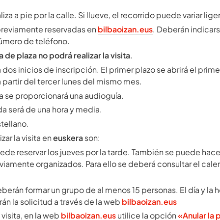
liza a pie por la calle. Si llueve, el recorrido puede variar li
previamente reservadas en
bilbaoizan.eus
. Deberán indicar
número de teléfono.
 de plaza no podrá realizar la visita
.
os inicios de inscripción. El primer plazo se abrirá el prime
partir del tercer lunes del mismo mes.
cha se proporcionará una audioguía.
a será de una hora y media.
tellano.
zar la visita en
euskera
son:
ede reservar los jueves por la tarde. También se puede hacer 
iamente organizados. Para ello se deberá consultar el cale
berán formar un grupo de al menos 15 personas. El día y la h
arán la solicitud a través de la web
bilbaoizan.eus
 visita, en la web
bilbaoizan.eus
utilice la opción
«Anular la 