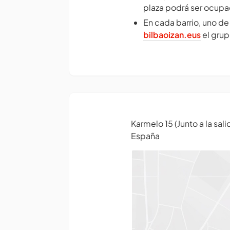
plaza podrá ser ocupa
En cada barrio, uno de
bilbaoizan.eus
el grup
Karmelo 15 (Junto a la sali
España