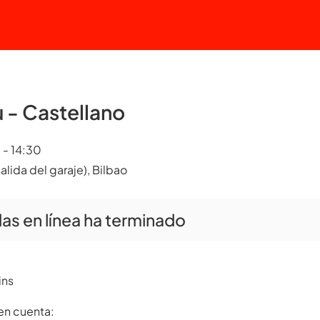
u - Castellano
 - 14:30
salida del garaje), Bilbao
as en línea ha terminado
ins
 en cuenta: