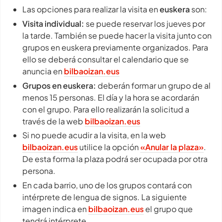
Las opciones para realizar la visita en
euskera
son:
Visita individual:
se puede reservar los jueves por
la tarde. También se puede hacer la visita junto con
grupos en euskera previamente organizados. Para
ello se deberá consultar el calendario que se
anuncia en
bilbaoizan.eus
Grupos en euskera:
deberán formar un grupo de al
menos 15 personas. El día y la hora se acordarán
con el grupo. Para ello realizarán la solicitud a
través de la web
bilbaoizan.eus
Si no puede acudir a la visita, en la web
bilbaoizan.eus
utilice la opción
«Anular la plaza»
.
De esta forma la plaza podrá ser ocupada por otra
persona.
En cada barrio, uno de los grupos contará con
intérprete de lengua de signos. La siguiente
imagen indica en
bilbaoizan.eus
el grupo que
tendrá intérprete.