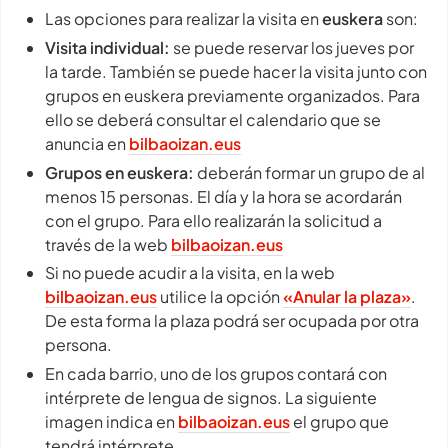
Las opciones para realizar la visita en
euskera
son:
Visita individual:
se puede reservar los jueves por
la tarde. También se puede hacer la visita junto con
grupos en euskera previamente organizados. Para
ello se deberá consultar el calendario que se
anuncia en
bilbaoizan.eus
Grupos en euskera:
deberán formar un grupo de al
menos 15 personas. El día y la hora se acordarán
con el grupo. Para ello realizarán la solicitud a
través de la web
bilbaoizan.eus
Si no puede acudir a la visita, en la web
bilbaoizan.eus
utilice la opción
«Anular la plaza»
.
De esta forma la plaza podrá ser ocupada por otra
persona.
En cada barrio, uno de los grupos contará con
intérprete de lengua de signos. La siguiente
imagen indica en
bilbaoizan.eus
el grupo que
tendrá intérprete.