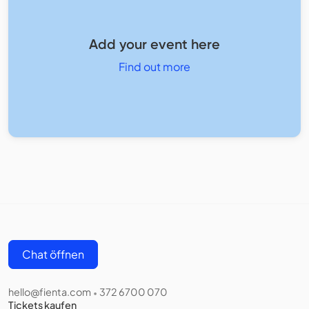
Add your event here
Find out more
Chat öffnen
hello@fienta.com
372 6700 070
•
Tickets kaufen