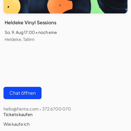
Heldeke Vinyl Sessions
So. 9. Aug 17:00 + noch eine
Heldeke, Tallinn
Chat öffnen
hello@fienta.com
372 6700 070
•
Tickets kaufen
Wie kaufe ich