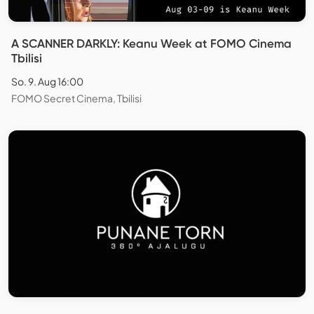
A SCANNER DARKLY: Keanu Week at FOMO Cinema
Tbilisi
So. 9. Aug 16:00
FOMO Secret Cinema, Tbilisi