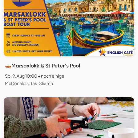
🛶Marsaxlokk & St Peter’s Pool
So. 9. Aug 10:00 + noch einige
McDonald's, Tas-Sliema