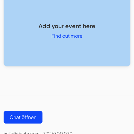
Add your event here
Find out more
Chat öffnen
hello@fienta.com
372 6700 070
•