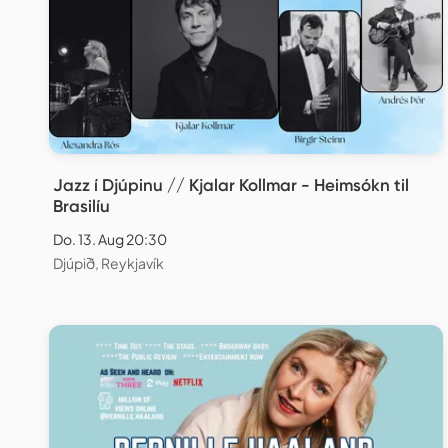
Jazz í Djúpinu // Kjalar Kollmar - Heimsókn til
Brasilíu
Do. 13. Aug 20:30
Djúpið, Reykjavík