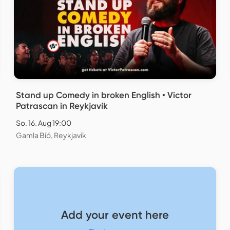
Stand up Comedy in broken English • Victor
Patrascan in Reykjavík
So. 16. Aug 19:00
Gamla Bíó, Reykjavík
Add your event here