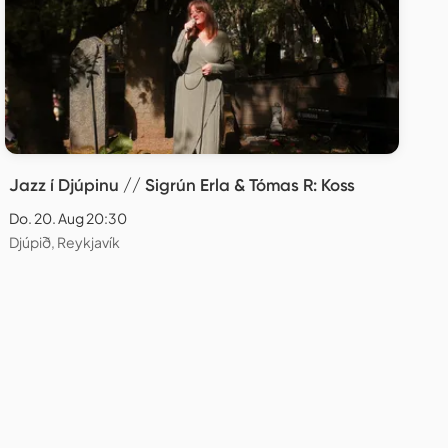
Jazz í Djúpinu // Sigrún Erla & Tómas R: Koss
Do. 20. Aug 20:30
Djúpið, Reykjavík