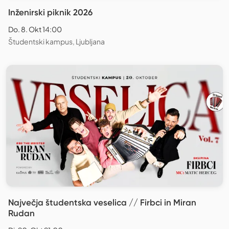
Inženirski piknik 2026
Do. 8. Okt 14:00
Študentski kampus, Ljubljana
Največja študentska veselica // Firbci in Miran
Rudan