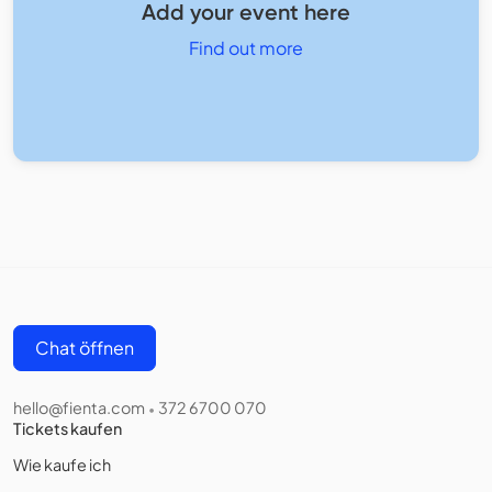
Add your event here
Find out more
Chat öffnen
hello@fienta.com
372 6700 070
•
Tickets kaufen
Wie kaufe ich