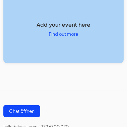
Add your event here
Find out more
Chat öffnen
hello@fienta.com
372 6700 070
•