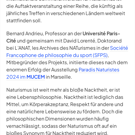
die Auftaktveranstaltung einer Reihe, die künftig als
jährliches Treffen in verschiedenen Ländern weltweit
stattfinden soll.
Bernard Andrieu, Professor an der
Université Paris-
Cité
und gemeinsam mit David Lorenté, Doktorand
bei
L’ANAT, les Archives des NATurismes
in der
Société
Francophone de philosophie du sport (SFPS)
,
Mitbegründer des Projekts, initiierte dieses nach dem
enormen Erfolg der Ausstellung
Paradis Naturistes
2024 im
MUCEM
in Marseille.
Naturismus ist weit mehr als bloße Nacktheit, er ist
eine Lebensphilosophie. Nacktheit ist lediglich das
Mittel, um Körperakzeptanz, Respekt für andere und
eine natürlichere Lebensweise zu fördern. Doch die
philosophischen Dimensionen wurden häufig
vernachlässigt, sodass der Naturismus oft auf ein
bloßes Synonym für Nacktheit reduziert wird.