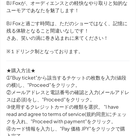
BJ Foxが、オーディエンスとの軽快なやり取りと知的な
ユーモアであなたを魅了します！
BJ Foxと過ごす時間は、ただのショーではなく、記憶に
残る体験となること間違いなしです！
さあ、笑いの渦に巻き込まれに来てください！
※１ドリンク制となっております。
★購入方法★
➀"Buy ticket"から該当するチケットの枚数を入力(値段
の横)し、"Proceed"をクリック。
②メールアドレスと電話番号の確認と入力(メールアドレ
スは必須)をし、"Proceed"をクリック。
③使用するクレジットカードの種類を選択。 "I have
read and agree to terms of service(規約同意)にチェッ
クを入れ、"Proceed with payment"をクリック。
④カード情報を入力し、"Pay 価格 JPY"をクリックで購
入完了。