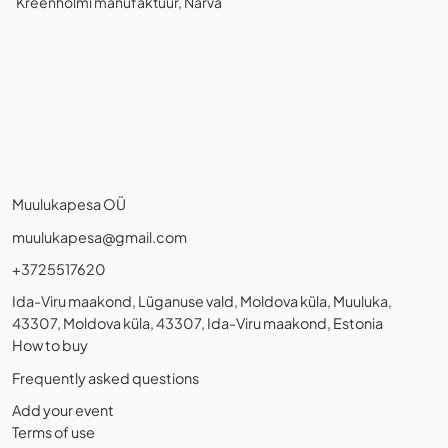
Kreenholmi manufaktuur, Narva
Muulukapesa OÜ
muulukapesa@gmail.com
+3725517620
Ida-Viru maakond, Lüganuse vald, Moldova küla, Muuluka,
43307, Moldova küla, 43307, Ida-Viru maakond, Estonia
How to buy
Frequently asked questions
Add your event
Terms of use