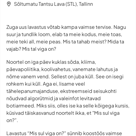
Sõltumatu Tantsu Lava (STL), Tallinn
Zuga uus lavastus võtab kampa vaimse tervise. Nagu
suur ja tundlik loom, elab ta meie kodus, meie toas,
meie teki all, meie peas. Mis ta tahab meist? Mida ta
vajab? Mis tal viga on?
Noortel on iga päev kuklas sõda, kliima,
päevapoliitika, koolivahetus, vanemate lahutus ja
nõme vanem vend. Sellest on juba küll. See on isegi
rohkem kui küll. Aga ei, lisame veel
tähelepanumajanduse, ekstreemseid seisukohti
nõudvad algorütmid ja valeinfot levitavad
botiarmeed. Miks siis, olles ise ka selle kõigega kursis,
küsivad täiskasvanud noortelt ikka, et "Mis sul viga
on?”.
Lavastus “Mis sul viga on?” sünnib koostöös vaimse