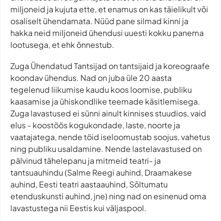
miljoneid ja kujuta ette, et enamus on kas täielikult või
osaliselt ühendamata. Nüüd pane silmad kinni ja
hakka neid miljoneid ühendusi uuesti kokku panema
lootusega, et ehk õnnestub.
Zuga Ühendatud Tantsijad on tantsijaid ja koreograafe
koondav ühendus. Nad on juba üle 20 aasta
tegelenud liikumise kaudu koos loomise, publiku
kaasamise ja ühiskondlike teemade käsitlemisega.
Zuga lavastused ei sünni ainult kinnises stuudios, vaid
elus - koostöös kogukondade, laste, noorte ja
vaatajatega, nende töid iseloomustab soojus, vahetus
ning publiku usaldamine. Nende lastelavastused on
pälvinud tähelepanu ja mitmeid teatri- ja
tantsuauhindu (Salme Reegi auhind, Draamakese
auhind, Eesti teatri aastaauhind, Sõltumatu
etenduskunsti auhind, jne) ning nad on esinenud oma
lavastustega nii Eestis kui väljaspool.