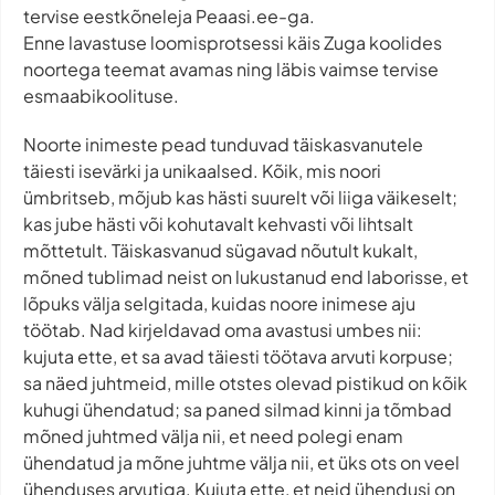
tervise eestkõneleja Peaasi.ee-ga.
Enne lavastuse loomisprotsessi käis Zuga koolides
noortega teemat avamas ning läbis vaimse tervise
esmaabikoolituse.
Noorte inimeste pead tunduvad täiskasvanutele
täiesti isevärki ja unikaalsed. Kõik, mis noori
ümbritseb, mõjub kas hästi suurelt või liiga väikeselt;
kas jube hästi või kohutavalt kehvasti või lihtsalt
mõttetult. Täiskasvanud sügavad nõutult kukalt,
mõned tublimad neist on lukustanud end laborisse, et
lõpuks välja selgitada, kuidas noore inimese aju
töötab. Nad kirjeldavad oma avastusi umbes nii:
kujuta ette, et sa avad täiesti töötava arvuti korpuse;
sa näed juhtmeid, mille otstes olevad pistikud on kõik
kuhugi ühendatud; sa paned silmad kinni ja tõmbad
mõned juhtmed välja nii, et need polegi enam
ühendatud ja mõne juhtme välja nii, et üks ots on veel
ühenduses arvutiga. Kujuta ette, et neid ühendusi on