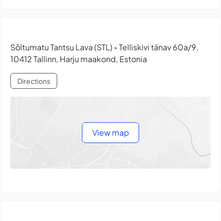
Sõltumatu Tantsu Lava (STL)
Telliskivi tänav 60a/9,
•
10412 Tallinn, Harju maakond, Estonia
Directions
View map