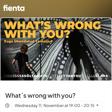
What´s wrong with you?
Wednesday 11. November at 19:00 - 20:15