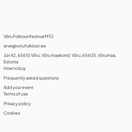
Võru Folkloorifestival MTÜ
arve@vorufolkloor.ee
Jüri 42, 65610 Võru, Võru maakond, Võru, 65605, Võrumaa,
Estonia
How to buy
Frequently asked questions
Add your event
Terms of use
Privacy policy
Cookies