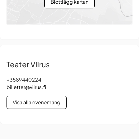
Blottlägg kartan
Teater Viirus
+3589440224
biljetter@viirus.fi
Visa alla evenemang