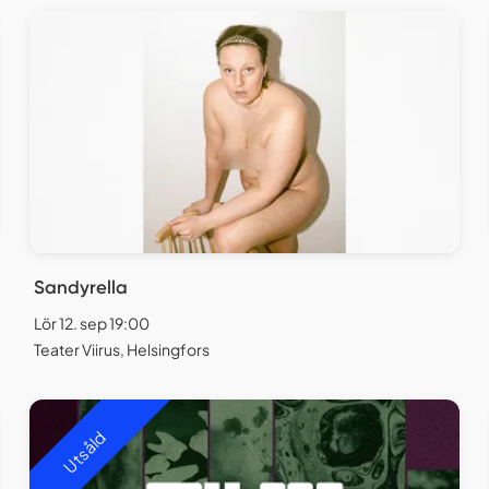
Sandyrella
Lör 12. sep 19:00
Teater Viirus, Helsingfors
Utsåld