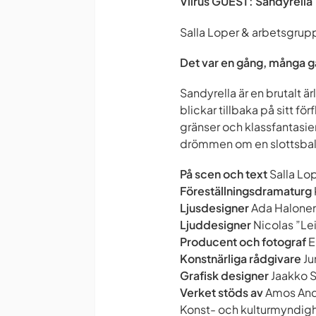
Viirus GUEST: Sandyrella
Salla Loper & arbetsgrup
Det var en gång, många 
Sandyrella
är en brutalt ä
blickar tillbaka på sitt f
gränser och klassfantasie
drömmen om en slottsbal
På scen och text
Salla Lo
Föreställningsdramaturg
Ljusdesigner
Ada Halone
Ljuddesigner
Nicolas ”Le
Producent och fotograf
E
Konstnärliga rådgivare
Ju
Grafisk designer
Jaakko 
Verket stöds av
Amos Ande
Konst- och kulturmyndigh