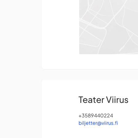
Teater Viirus
+3589440224
biljetter@viirus.fi