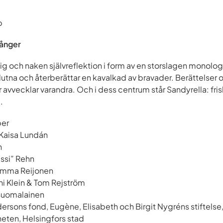
p
gånger
rlig och naken självreflektion i form av en storslagen monolo
örflutna och återberättar en kavalkad av bravader. Berättelser
r avvecklar varandra. Och i dess centrum står Sandyrella: fri
.
per
Kaisa Lundán
n
issi” Rehn
mma Reijonen
ni Klein & Tom Rejström
Suomalainen
rsons fond, Eugène, Elisabeth och Birgit Nygréns stiftelse
eten, Helsingfors stad