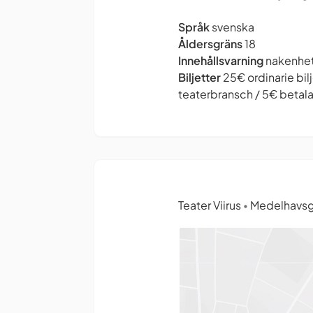
Språk
svenska
Åldersgräns
18
Innehållsvarning
nakenhet 
Biljetter
25€ ordinarie bil
teaterbransch / 5€ betala 
Teater Viirus
Medelhavsga
•