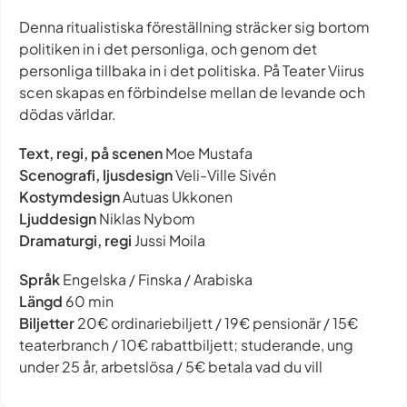
Denna ritualistiska föreställning sträcker sig bortom
politiken in i det personliga, och genom det
personliga tillbaka in i det politiska. På Teater Viirus
scen skapas en förbindelse mellan de levande och
dödas världar.
Text, regi, på scenen
Moe Mustafa
Scenografi, ljusdesign
Veli-Ville Sivén
Kostymdesign
Autuas Ukkonen
Ljuddesign
Niklas Nybom
Dramaturgi, regi
Jussi Moila
Språk
Engelska / Finska / Arabiska
Längd
60 min
Biljetter
20€ ordinariebiljett / 19€ pensionär / 15€
teaterbranch / 10€ rabattbiljett; studerande, ung
under 25 år, arbetslösa / 5€ betala vad du vill