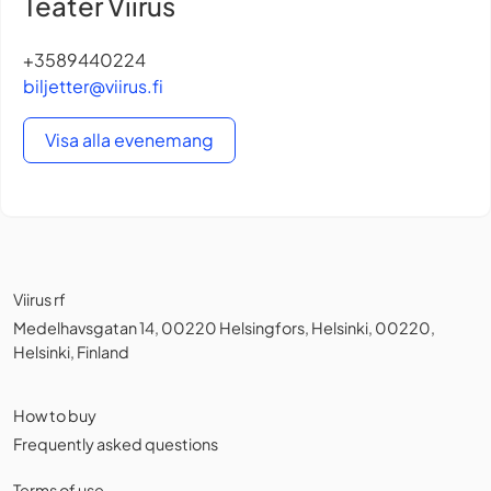
Teater Viirus
+3589440224
biljetter@viirus.fi
Visa alla evenemang
Viirus rf
Medelhavsgatan 14, 00220 Helsingfors, Helsinki, 00220,
Helsinki, Finland
How to buy
Frequently asked questions
Terms of use