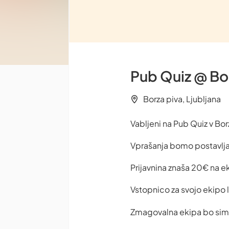
Pub Quiz @ Bo
Borza piva, Ljubljana
Vabljeni na Pub Quiz v Bor
Vprašanja bomo postavlja
Prijavnina znaša 20€ na eki
Vstopnico za svojo ekipo l
Zmagovalna ekipa bo sim