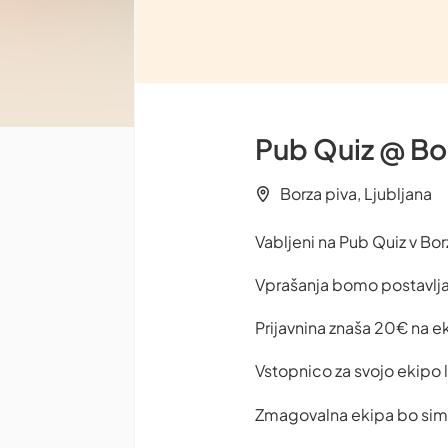
Pub Quiz @ Bo
Borza piva, Ljubljana
Vabljeni na Pub Quiz v Bor
Vprašanja bomo postavlja
Prijavnina znaša 20€ na eki
Vstopnico za svojo ekipo l
Zmagovalna ekipa bo sim