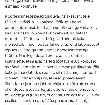
noortega teemat avamas ning läbis vaimse tervise
esmaabikoolituse.
Noorte inimeste pead tunduvad täiskasvanutele
täiesti isevärki ja unikaalsed. Kõik, mis noori
ümbritseb, mõjub kas hästi suurelt või liiga väikeselt;
kas jube hästi või kohutavalt kehvasti või lihtsalt
mõttetult. Täiskasvanud sügavad nõutult kukalt,
mõned tublimad neist on lukustanud end laborisse, et
lõpuks välja selgitada, kuidas noore inimese aju
töötab. Nad kirjeldavad oma avastusi umbes nii:
kujuta ette, et sa avad täiesti töötava arvuti korpuse;
sa näed juhtmeid, mille otstes olevad pistikud on kõik
kuhugi ühendatud; sa paned silmad kinni ja tõmbad
mõned juhtmed välja nii, et need polegi enam
ühendatud ja mõne juhtme välja nii, et üks ots on veel
ühenduses arvutiga. Kujuta ette, et neid ühendusi on
miljoneid ja kujuta ette, et enamus on kas täielikult või
osaliselt ühendamata. Nüüd pane silmad kinni ja