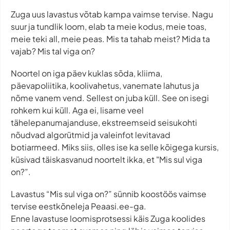
Zuga uus lavastus võtab kampa vaimse tervise. Nagu
suur ja tundlik loom, elab ta meie kodus, meie toas,
meie teki all, meie peas. Mis ta tahab meist? Mida ta
vajab? Mis tal viga on?
Noortel on iga päev kuklas sõda, kliima,
päevapoliitika, koolivahetus, vanemate lahutus ja
nõme vanem vend. Sellest on juba küll. See on isegi
rohkem kui küll. Aga ei, lisame veel
tähelepanumajanduse, ekstreemseid seisukohti
nõudvad algorütmid ja valeinfot levitavad
botiarmeed. Miks siis, olles ise ka selle kõigega kursis,
küsivad täiskasvanud noortelt ikka, et "Mis sul viga
on?”.
Lavastus “Mis sul viga on?” sünnib koostöös vaimse
tervise eestkõneleja Peaasi.ee-ga.
Enne lavastuse loomisprotsessi käis Zuga koolides