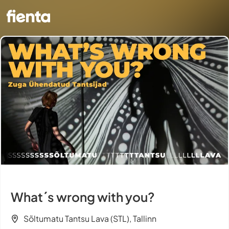
What´s wrong with you?
Sõltumatu Tantsu Lava (STL), Tallinn