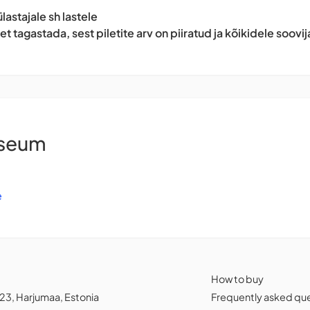
lastajale sh lastele
t tagastada, sest piletite arv on piiratud ja kõikidele soovij
useum
e
How to buy
0123, Harjumaa, Estonia
Frequently asked qu