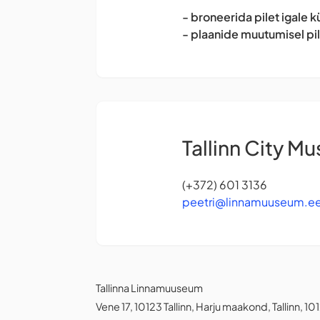
- broneerida pilet igale kü
- plaanide muutumisel pile
Tallinn City M
(+372) 601 3136
peetri@linnamuuseum.e
Tallinna Linnamuuseum
Vene 17, 10123 Tallinn, Harju maakond, Tallinn, 1