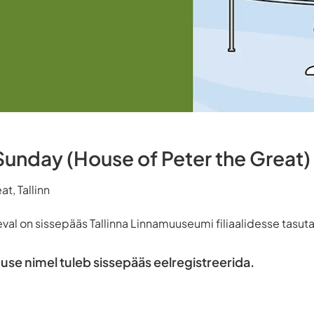
unday (House of Peter the Great)
t, Tallinn
al on sissepääs Tallinna Linnamuuseumi filiaalidesse tasuta
se nimel tuleb sissepääs eelregistreerida.