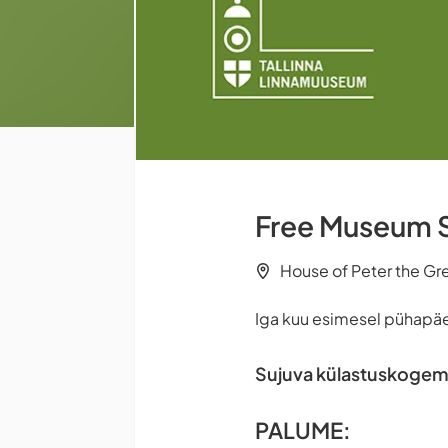
Free Museum S
House of Peter the Grea
Iga kuu esimesel pühapäev
Sujuva külastuskogemu
PALUME: