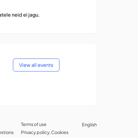
atele neid ei jagu.
View all events
Terms of use
English
estions
Privacy policy
,
Cookies