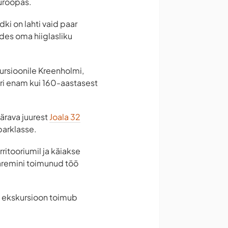
uroopas.
ki on lahti vaid paar
des oma hiiglasliku
kursioonile Kreenholmi,
ri enam kui 160-aastasest
värava juurest
Joala 32
parklasse.
ritooriumil ja käiakse
paremini toimunud töö
 ekskursioon toimub