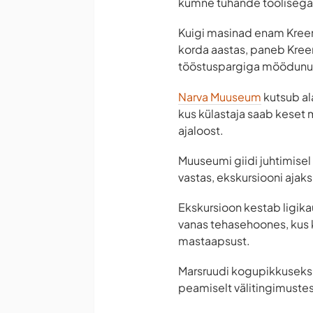
kümne tuhande töölisega
Kuigi masinad enam Kreenh
korda aastas, paneb Kree
tööstuspargiga möödunud
Narva Muuseum
kutsub ala
kus külastaja saab keset 
ajaloost.
Muuseumi giidi juhtimisel
vastas, ekskursiooni ajaks
Ekskursioon kestab ligikau
vanas tehasehoones, kus k
mastaapsust.
Marsruudi kogupikkuseks
peamiselt välitingimustes,