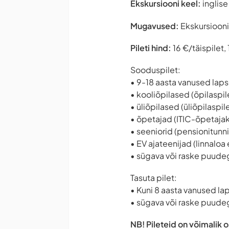
Ekskursiooni keel:
inglise
Mugavused:
Ekskursiooni 
Pileti hind:
16 €/täispilet,
Sooduspilet:
• 9-18 aasta vanused lap
• kooliõpilased (õpilaspil
• üliõpilased (üliõpilaspil
• õpetajad (ITIC-õpetajak
• seeniorid (pensionitunni
• EV ajateenijad (linnaloa
• sügava või raske puudeg
Tasuta pilet:
• Kuni 8 aasta vanused lap
• sügava või raske puudega
NB! Pileteid on võimalik 