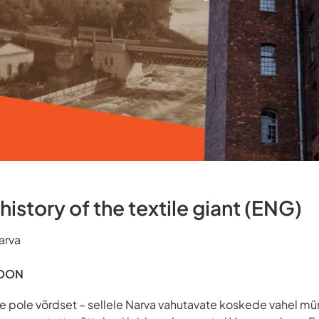
istory of the textile giant (ENG)
arva
IOON
e pole võrdset – sellele Narva vahutavate koskede vahel mü