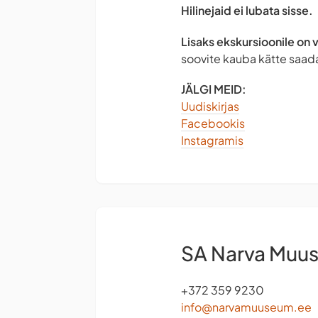
Hilinejaid ei lubata sisse.
Lisaks ekskursioonile on 
soovite kauba kätte saada
JÄLGI MEID:
Uudiskirjas
Facebookis
Instagramis
SA Narva Muu
+372 359 9230
info@narvamuuseum.ee