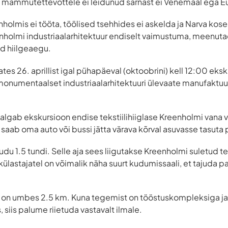
 mammutettevõttele ei leidunud sarnast ei Venemaal ega E
olmis ei tööta, töölised tsehhides ei askelda ja Narva kosed
nholmi industriaalarhitektuur endiselt vaimustuma, meenuta
 hiilgeaegu.
tes 26. aprillist igal pühapäeval (oktoobrini) kell 12:00 eks
monumentaalset industriaalarhitektuuri ülevaate manufaktuu
 algab ekskursioon endise tekstiilihiiglase Kreenholmi vana 
 saab oma auto või bussi jätta värava kõrval asuvasse tasuta 
du 1.5 tundi. Selle aja sees liigutakse Kreenholmi suletud ter
ülastajatel on võimalik näha suurt kudumissaali, et tajuda 
 on umbes 2.5 km. Kuna tegemist on tööstuskompleksiga ja
 siis palume riietuda vastavalt ilmale.