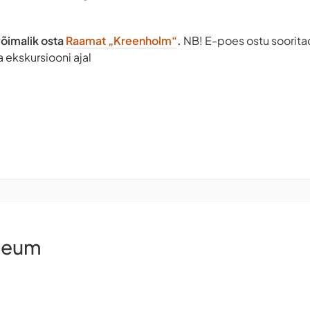
võimalik osta
Raamat „Kreenholm“
.
NB! E-poes ostu soorita
 ekskursiooni ajal
seum