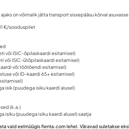
ajaks on võimalik jätta transport sissepääsu kõrval asuvasse
 11 €/sooduspilet
sed
eti või ISIC-õpilaskaardi esitamisel)
eti või ISIC-üliõpilaskaardi esitamisel)
aardi või töötõendi esitamisel)
stuse või ID-kaardi 65+ esitamisel)
 esitamisel)
a isik (puudega isiku kaardi alusel)
sed (k.a.)
 isiku (puudega isiku kaardi alusel) saatja
osta vaid eelmüügis fienta.com lehel. Väravad suletakse ek