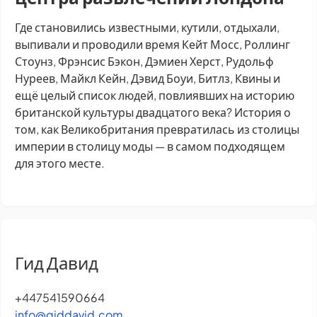
Где становились известными, кутили, отдыхали,
выпивали и проводили время Кейт Мосс, Роллинг
Стоунз, Фрэнсис Бэкон, Дэмиен Херст, Рудольф
Нуреев, Майкл Кейн, Дэвид Боуи, Битлз, Квины и
ещё целый список людей, повлиявших на историю
британской культуры двадцатого века? История о
том, как Великобритания превратилась из столицы
империи в столицу моды — в самом подходящем
для этого месте.
Гид Давид
+447541590664
info@giddavid.com