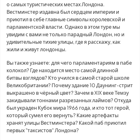
о самых туристических местах Лондона.
Вестминстер издавна был сердцем империи и
приютил в себе главные символы королевской и
парламентской власти. Однако в этом туре мы
увидим с вами не только парадный Лондон, но и
удивительные тихие улицы, где я расскажу, как
жили и живут лондонцы.
Вы также узнаете: для чего парламентариям в пабе
колокол? Где находится место самой длинной
битвы взглядов? Кто учился в самой старой школе
Великобритании? Почему здание 10 Даунинг-стрит
выкрашено в чёрный цвет? Зачем в XIX веке Темзу
закидывали тоннами разрезанных лаймов? Откуда
был украден Кубок мира 1966 года, и кто тот герой,
который сумел его вернуть? Какие артефакты
хранят улицы Вестминстера? Какой паб приютил
первых "таксистов" Лондона?