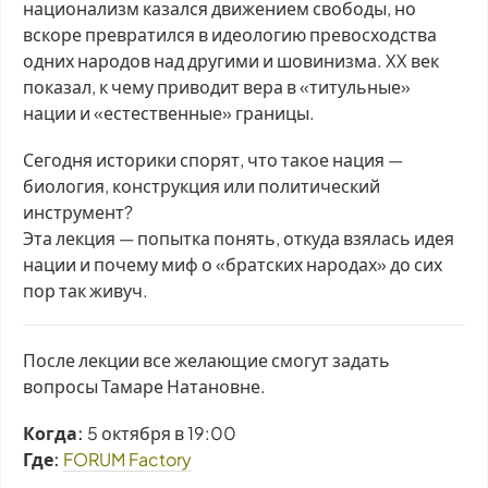
национализм казался движением свободы, но
вскоре превратился в идеологию превосходства
одних народов над другими и шовинизма. XX век
показал, к чему приводит вера в «титульные»
нации и «естественные» границы.
Сегодня историки спорят, что такое нация —
биология, конструкция или политический
инструмент?
Эта лекция — попытка понять, откуда взялась идея
нации и почему миф о «братских народах» до сих
пор так живуч.
После лекции все желающие смогут задать
вопросы Тамаре Натановне.
Когда:
5 октября в 19:00
Где:
FORUM Factory