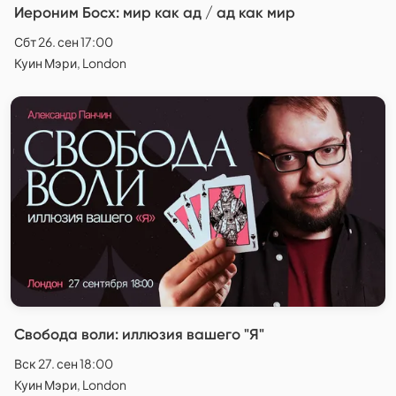
Иероним Босх: мир как ад / ад как мир
Сбт 26. сен 17:00
Куин Мэри, London
Свобода воли: иллюзия вашего "Я"
Вск 27. сен 18:00
Куин Мэри, London