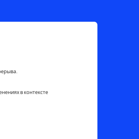
рерыва.
енениях в контексте