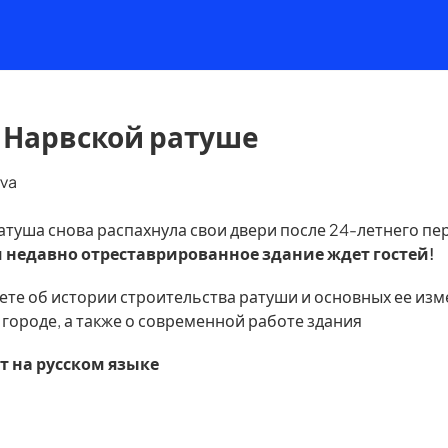
о Нарвской ратуше
rva
атуша снова распахнула свои двери после 24-летнего пе
 и недавно отреставрированное здание ждет гостей!
аете об истории строительства ратуши и основных ее изм
 городе, а также о современной работе здания
т на русском языке