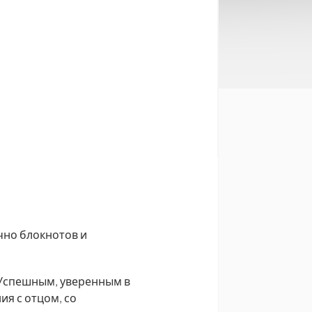
чно блокнотов и
 Успешным, уверенным в
ия с отцом, со