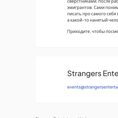
сверстниками, после раб
эмигрантов. Сами поним
писать про самого себя 
а какой-то нанятый чело
Приходите, чтобы посме
Strangers Ente
events@strangersentert