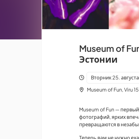
Museum of F
Эстонии
Вторник 25. августа
Museum of Fun, Viru 15
Museum of Fun — первый
фотографий, ярких впеч
превращаются в незабы
Теперь вам не нужно ех