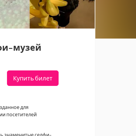
лфи-музей
Купить билет
зданное для
ции посетителей
ть знаменитые селфи-