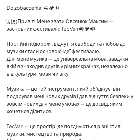
Do zobaczenia! 🚐🏕️🔊
🇺🇦 Привіт! Мене звати Овсянюк Максим —
засновник фестивалю TecVan 🚐🏕️🔊
Постійні подорожі, відчуття свободи та любов до
музики стали основою ідеї фестивалю.
Для мене музика — це універсальна мова, завдяки
якій я знаходив друзів у різних країнах, незалежно
від культури, мови чи віку.
Музика — це той інструмент, який об’єднує: він
подарував мені нових друзів і дав відчуття безпеки у
зовсім нових для мене умовах — це досвід, яким
хочеться ділитися.
TecVan — це простір, де поєднуються різні стилі
музики, мистецтво та природа.