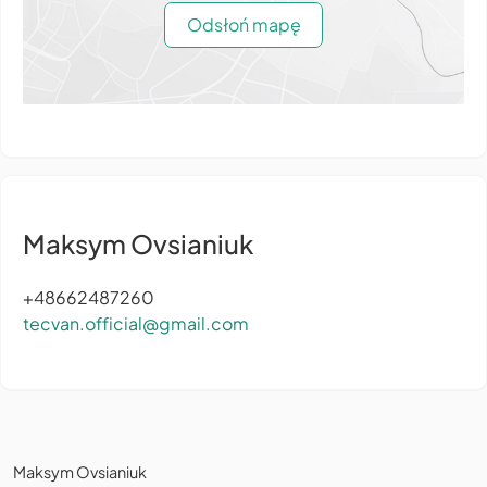
Odsłoń mapę
Maksym Ovsianiuk
+48662487260
tecvan.official@gmail.com
Maksym Ovsianiuk