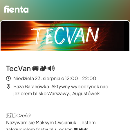
TecVan 🚐🏕️🔊
Niedziela 23. sierpnia o 12:00 - 22:00
Baza Baranówka. Aktywny wypoczynek nad
jeziorem blisko Warszawy., Augustówek
🇵🇱 Cześć!
Nazywam się Maksym Ovsianiuk - jestem
założycielem festiwalu TecVan 🚐🏕️🔊