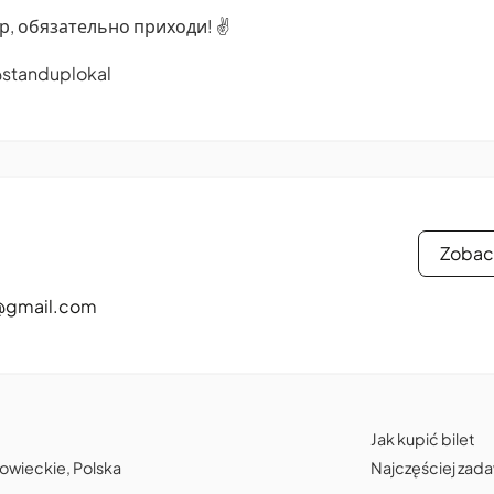
р, обязательно приходи! ✌️
@standuplokal
Zobac
@gmail.com
Jak kupić bilet
owieckie, Polska
Najczęściej zad