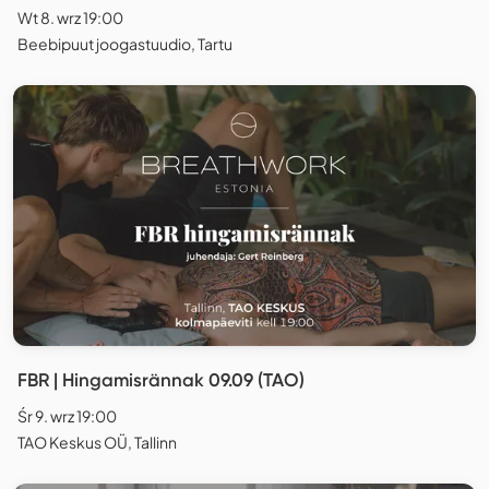
Wt 8. wrz 19:00
Beebipuut joogastuudio, Tartu
FBR | Hingamisrännak 09.09 (TAO)
Śr 9. wrz 19:00
TAO Keskus OÜ, Tallinn