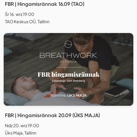
FBR | Hingamisrännak 16.09 (TAO)
Śr 16. wrz 19:00
TAO Keskus OÜ, Tallinn
FBR | Hingamisrännak 20.09 (ÜKS MAJA)
Ndz 20. wrz 19:00
Üks Maja, Tallinn