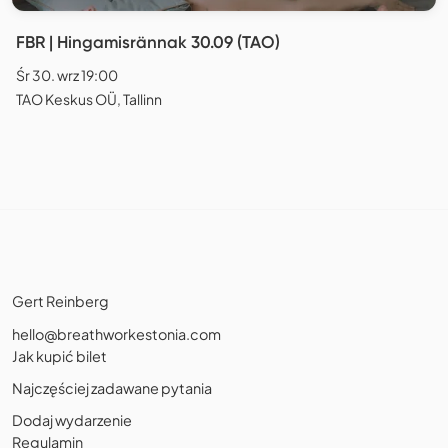
FBR | Hingamisrännak 30.09 (TAO)
Śr 30. wrz 19:00
TAO Keskus OÜ, Tallinn
Gert Reinberg
hello@breathworkestonia.com
Jak kupić bilet
Najczęściej zadawane pytania
Dodaj wydarzenie
Regulamin