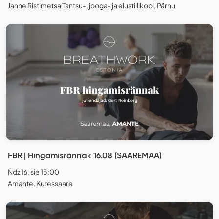
Janne Ristimetsa Tantsu-, jooga- ja elustiilikool, Pärnu
FBR | Hingamisrännak 16.08 (SAAREMAA)
Ndz 16. sie 15:00
Amante, Kuressaare