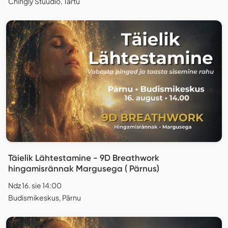
Chingly Stuudio, Tartu
Täielik Lähtestamine - 9D Breathwork
hingamisrännak Margusega ( Pärnus)
Ndz 16. sie 14:00
Budismikeskus, Pärnu