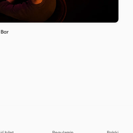
 Bar
ić bilet
Regulamin
Polski