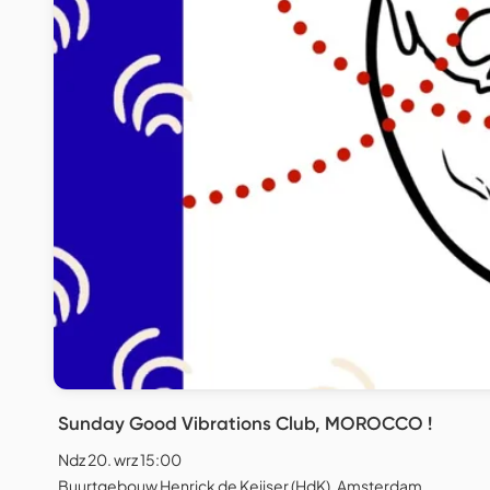
Sunday Good Vibrations Club, MOROCCO !
Ndz 20. wrz 15:00
Buurtgebouw Henrick de Keijser (HdK), Amsterdam