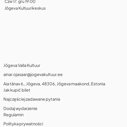
Czw 17. gru 19:00
Jõgeva Kultuurikeskus
Jõgeva Valla Kultuur
ainar.ojasaar@jogevakultuur.ee
Aia tänav 6,, Jõgeva, 48306, Jõgeva maakond, Estonia
Jak kupić bilet
Najczęściej zadawane pytania
Dodaj wydarzenie
Regulamin
Polityka prywatności