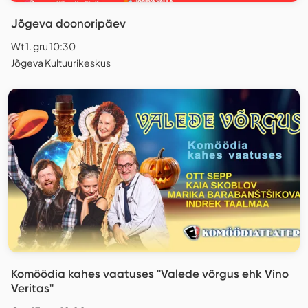
Jõgeva doonoripäev
Wt 1. gru 10:30
Jõgeva Kultuurikeskus
Komöödia kahes vaatuses ''Valede võrgus ehk Vino
Veritas''