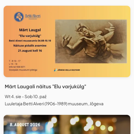
Märt Laugali näitus "Elu varjukülg"
Wt 4. sie - Sob 10. paź
Luuletaja Betti Alveri (1906-1989) muuseum, Jõgeva