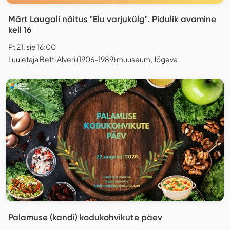
Märt Laugali näitus "Elu varjukülg". Pidulik avamine
kell 16
Pt 21. sie 16:00
Luuletaja Betti Alveri (1906-1989) muuseum, Jõgeva
Palamuse (kandi) kodukohvikute päev