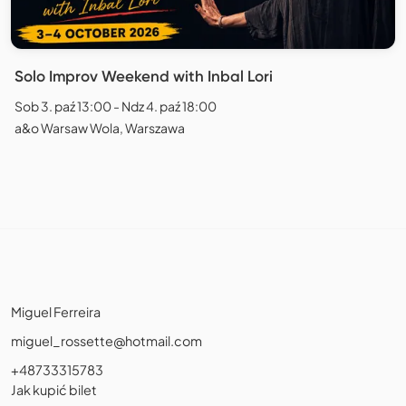
Solo Improv Weekend with Inbal Lori
Sob 3. paź 13:00 - Ndz 4. paź 18:00
a&o Warsaw Wola, Warszawa
Miguel Ferreira
miguel_rossette@hotmail.com
+48733315783
Jak kupić bilet