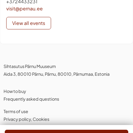
+3724433231
visit@pernau.ee
View all events
Sihtasutus Pärnu Muuseum
Aida 3, 80010 Pärnu, Pärnu, 80010, Pärnumaa, Estonia
How to buy
Frequently asked questions
Terms of use
Privacy policy
,
Cookies
English