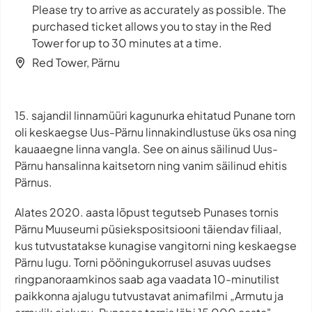
Please try to arrive as accurately as possible. The
purchased ticket allows you to stay in the Red
Tower for up to 30 minutes at a time.
Red Tower, Pärnu
15. sajandil linnamüüri kagunurka ehitatud Punane torn
oli keskaegse Uus-Pärnu linnakindlustuse üks osa ning
kauaaegne linna vangla. See on ainus säilinud Uus-
Pärnu hansalinna kaitsetorn ning vanim säilinud ehitis
Pärnus.
Alates 2020. aasta lõpust tegutseb Punases tornis
Pärnu Muuseumi püsiekspositsiooni täiendav filiaal,
kus tutvustatakse kunagise vangitorni ning keskaegse
Pärnu lugu. Torni pööningukorrusel asuvas uudses
ringpanoraamkinos saab aga vaadata 10-minutilist
paikkonna ajalugu tutvustavat animafilmi „Armutu ja