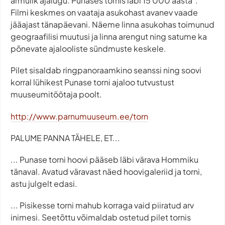
armulik ajalugu. Punases tornis läbi 15 000 aasta".
Filmi keskmes on vaataja asukohast avanev vaade
jääajast tänapäevani. Näeme linna asukohas toimunud
geograafilisi muutusi ja linna arengut ning satume ka
põnevate ajalooliste sündmuste keskele.
Pilet sisaldab ringpanoraamkino seanssi ning soovi
korral lühikest Punase torni ajaloo tutvustust
muuseumitöötaja poolt.
http://www.parnumuuseum.ee/torn
PALUME PANNA TÄHELE, ET...
... Punase torni hoovi pääseb läbi värava Hommiku
tänaval. Avatud väravast näed hoovigaleriid ja torni,
astu julgelt edasi.
... Pisikesse torni mahub korraga vaid piiratud arv
inimesi. Seetõttu võimaldab ostetud pilet tornis