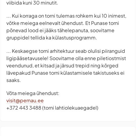
viibida kuni 30 minutit.
... Kui korraga on torni tulemas rohkem kui 10 inimest,
võtke meiega eelnevalt ühendust. Et Punase torni
põnevad lood ei jääks tähelepanuta, soovitame
gruppidel tellida ka külastusprogramm.
... Keskaegse torni arhitektuur seab olulisi piiranguid
ligipääsetavusele! Soovitame olla enne piletiostmist
veendunud, et kitsad ja järsud trepid ning kõrged
lävepakud Punase torni külastamisele takistuseks ei
saaks.
Võta meiega ühendust:
visit@pernau.ee
+372 443 3488 (torni lahtiolekuaegadel)