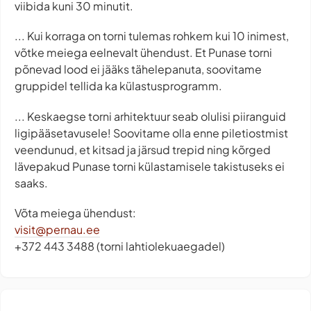
viibida kuni 30 minutit.
... Kui korraga on torni tulemas rohkem kui 10 inimest,
võtke meiega eelnevalt ühendust. Et Punase torni
põnevad lood ei jääks tähelepanuta, soovitame
gruppidel tellida ka külastusprogramm.
... Keskaegse torni arhitektuur seab olulisi piiranguid
ligipääsetavusele! Soovitame olla enne piletiostmist
veendunud, et kitsad ja järsud trepid ning kõrged
lävepakud Punase torni külastamisele takistuseks ei
saaks.
Võta meiega ühendust:
visit@pernau.ee
+372 443 3488 (torni lahtiolekuaegadel)