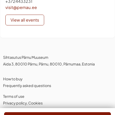
+3724433231
visit@pernau.ee
View all events
Sihtasutus Pärnu Muuseum
Aida 3, 80010 Pärnu, Pärnu, 80010, Pärnumaa, Estonia
How to buy
Frequently asked questions
Terms of use
Privacy policy
,
Cookies
English