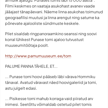
armulik ajalugu. Punases tornis läbi 15 000 aasta".
Filmi keskmes on vaataja asukohast avanev vaade
jääajast tänapäevani. Näeme linna asukohas toimunud
geograafilisi muutusi ja linna arengut ning satume ka
põnevate ajalooliste sündmuste keskele.
Pilet sisaldab ringpanoraamkino seanssi ning soovi
korral lühikest Punase torni ajaloo tutvustust
muuseumitöötaja poolt.
http://www.parnumuuseum.ee/torn
PALUME PANNA TÄHELE, ET...
... Punase torni hoovi pääseb läbi värava Hommiku
tänaval. Avatud väravast näed hoovigaleriid ja torni,
astu julgelt edasi.
... Pisikesse torni mahub korraga vaid piiratud arv
inimesi. Seetõttu võimaldab ostetud pilet tornis