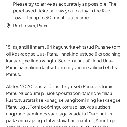
Please try to arrive as accurately as possible. The
purchased ticket allows you to stay in the Red
Tower for up to 30 minutes at a time.
Red Tower, Pärnu
15. sajandil linnamüüri kagunurka ehitatud Punane torn
oli keskaegse Uus-Pärnu linnakindlustuse üks osa ning
kauaaegne linna vangla. See on ainus säilinud Uus-
Pärnu hansalinna kaitsetorn ning vanim säilinud ehitis
Pärnus.
Alates 2020. aasta lõpust tegutseb Punases tornis
Pärnu Muuseumi püsiekspositsiooni täiendav filiaal,
kus tutvustatakse kunagise vangitorni ning keskaegse
Pärnu lugu. Torni pööningukorrusel asuvas uudses
ringpanoraamkinos saab aga vaadata 10-minutilist
paikkonna ajalugu tutvustavat animafilmi „Armutu ja