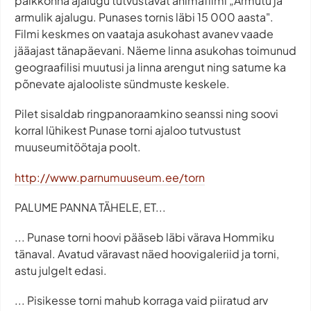
paikkonna ajalugu tutvustavat animafilmi „Armutu ja
armulik ajalugu. Punases tornis läbi 15 000 aasta".
Filmi keskmes on vaataja asukohast avanev vaade
jääajast tänapäevani. Näeme linna asukohas toimunud
geograafilisi muutusi ja linna arengut ning satume ka
põnevate ajalooliste sündmuste keskele.
Pilet sisaldab ringpanoraamkino seanssi ning soovi
korral lühikest Punase torni ajaloo tutvustust
muuseumitöötaja poolt.
http://www.parnumuuseum.ee/torn
PALUME PANNA TÄHELE, ET...
... Punase torni hoovi pääseb läbi värava Hommiku
tänaval. Avatud väravast näed hoovigaleriid ja torni,
astu julgelt edasi.
... Pisikesse torni mahub korraga vaid piiratud arv