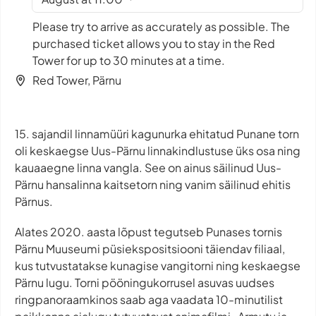
Please try to arrive as accurately as possible. The
purchased ticket allows you to stay in the Red
Tower for up to 30 minutes at a time.
Red Tower, Pärnu
15. sajandil linnamüüri kagunurka ehitatud Punane torn
oli keskaegse Uus-Pärnu linnakindlustuse üks osa ning
kauaaegne linna vangla. See on ainus säilinud Uus-
Pärnu hansalinna kaitsetorn ning vanim säilinud ehitis
Pärnus.
Alates 2020. aasta lõpust tegutseb Punases tornis
Pärnu Muuseumi püsiekspositsiooni täiendav filiaal,
kus tutvustatakse kunagise vangitorni ning keskaegse
Pärnu lugu. Torni pööningukorrusel asuvas uudses
ringpanoraamkinos saab aga vaadata 10-minutilist