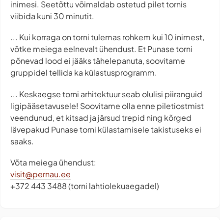
inimesi. Seetõttu võimaldab ostetud pilet tornis
viibida kuni 30 minutit.
... Kui korraga on torni tulemas rohkem kui 10 inimest,
võtke meiega eelnevalt ühendust. Et Punase torni
põnevad lood ei jääks tähelepanuta, soovitame
gruppidel tellida ka külastusprogramm.
... Keskaegse torni arhitektuur seab olulisi piiranguid
ligipääsetavusele! Soovitame olla enne piletiostmist
veendunud, et kitsad ja järsud trepid ning kõrged
lävepakud Punase torni külastamisele takistuseks ei
saaks.
Võta meiega ühendust:
visit@pernau.ee
+372 443 3488 (torni lahtiolekuaegadel)