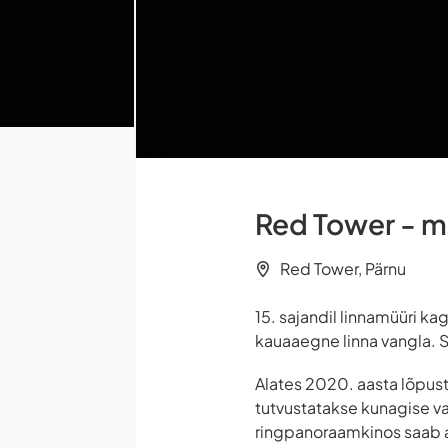
Red Tower - 
Red Tower, Pärnu
15. sajandil linnamüüri k
kauaaegne linna vangla. Se
Alates 2020. aasta lõpust
tutvustatakse kunagise va
ringpanoraamkinos saab ag