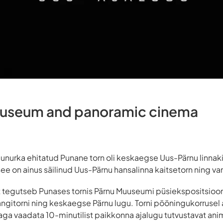
museum and panoramic cinema
agunurka ehitatud Punane torn oli keskaegse Uus-Pärnu linnak
e on ainus säilinud Uus-Pärnu hansalinna kaitsetorn ning van
 tegutseb Punases tornis Pärnu Muuseumi püsiekspositsiooni 
ngitorni ning keskaegse Pärnu lugu. Torni pööningukorrusel
a vaadata 10-minutilist paikkonna ajalugu tutvustavat anim