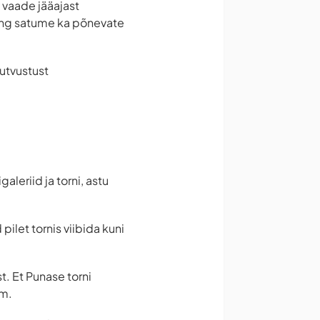
 vaade jääajast
ning satume ka põnevate
tutvustust
leriid ja torni, astu
pilet tornis viibida kuni
t. Et Punase torni
mm.