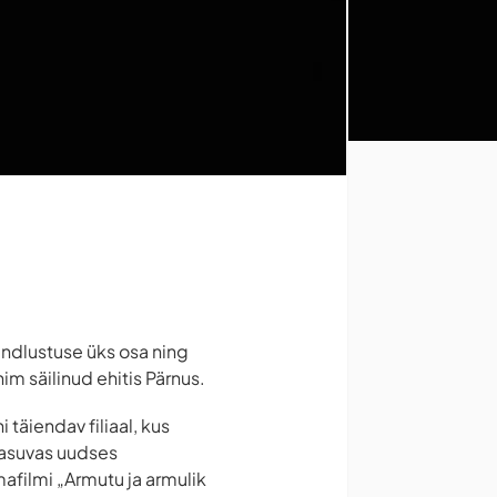
indlustuse üks osa ning
im säilinud ehitis Pärnus.
täiendav filiaal, kus
 asuvas uudses
afilmi „Armutu ja armulik