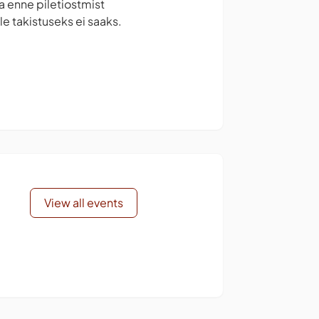
la enne piletiostmist
e takistuseks ei saaks.
View all events