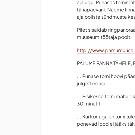
ajalugu. Punases tornis l
tänapäevani. Näeme linna
ajalooliste sündmuste ke
Pilet sisaldab ringpanoraa
muuseumitöötaja poolt.
http://www.parnumuuse
PALUME PANNA TÄHELE, ET
... Punase torni hoovi pää
julgelt edasi.
... Pisikesse torni mahub 
30 minutit.
... Kui korraga on torni t
põnevad lood ei jääks tä