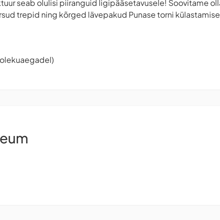
ktuur seab olulisi piiranguid ligipääsetavusele! Soovitame ol
ärsud trepid ning kõrged lävepakud Punase torni külastamisel
tiolekuaegadel)
seum