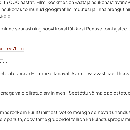
äbi 15 000 aasta". Filmi keskmes on vaataja asukohast avanev
 asukohas toimunud geograafilisi muutusi ja linna arengut 
skele.
mkino seanssi ning soovi korral lühikest Punase torni ajaloo 
um.ee/torn
...
seb läbi värava Hommiku tänaval. Avatud väravast näed hooviga
korraga vaid piiratud arv inimesi. Seetõttu võimaldab ostetud 
ulemas rohkem kui 10 inimest, võtke meiega eelnevalt ühendus
helepanuta, soovitame gruppidel tellida ka külastusprogra