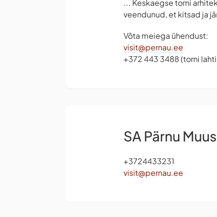
... Keskaegse torni arhite
veendunud, et kitsad ja j
Võta meiega ühendust:
visit@pernau.ee
+372 443 3488 (torni lah
SA Pärnu Muu
+3724433231
visit@pernau.ee