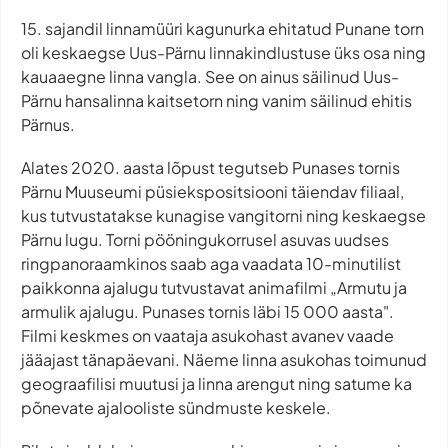
15. sajandil linnamüüri kagunurka ehitatud Punane torn
oli keskaegse Uus-Pärnu linnakindlustuse üks osa ning
kauaaegne linna vangla. See on ainus säilinud Uus-
Pärnu hansalinna kaitsetorn ning vanim säilinud ehitis
Pärnus.
Alates 2020. aasta lõpust tegutseb Punases tornis
Pärnu Muuseumi püsiekspositsiooni täiendav filiaal,
kus tutvustatakse kunagise vangitorni ning keskaegse
Pärnu lugu. Torni pööningukorrusel asuvas uudses
ringpanoraamkinos saab aga vaadata 10-minutilist
paikkonna ajalugu tutvustavat animafilmi „Armutu ja
armulik ajalugu. Punases tornis läbi 15 000 aasta".
Filmi keskmes on vaataja asukohast avanev vaade
jääajast tänapäevani. Näeme linna asukohas toimunud
geograafilisi muutusi ja linna arengut ning satume ka
põnevate ajalooliste sündmuste keskele.