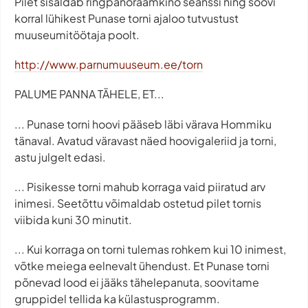
Pilet sisaldab ringpanoraamkino seanssi ning soovi
korral lühikest Punase torni ajaloo tutvustust
muuseumitöötaja poolt.
http://www.parnumuuseum.ee/torn
PALUME PANNA TÄHELE, ET...
... Punase torni hoovi pääseb läbi värava Hommiku
tänaval. Avatud väravast näed hoovigaleriid ja torni,
astu julgelt edasi.
... Pisikesse torni mahub korraga vaid piiratud arv
inimesi. Seetõttu võimaldab ostetud pilet tornis
viibida kuni 30 minutit.
... Kui korraga on torni tulemas rohkem kui 10 inimest,
võtke meiega eelnevalt ühendust. Et Punase torni
põnevad lood ei jääks tähelepanuta, soovitame
gruppidel tellida ka külastusprogramm.