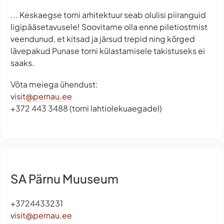
... Keskaegse torni arhitektuur seab olulisi piiranguid
ligipääsetavusele! Soovitame olla enne piletiostmist
veendunud, et kitsad ja järsud trepid ning kõrged
lävepakud Punase torni külastamisele takistuseks ei
saaks.
Võta meiega ühendust:
visit@pernau.ee
+372 443 3488 (torni lahtiolekuaegadel)
SA Pärnu Muuseum
+3724433231
visit@pernau.ee