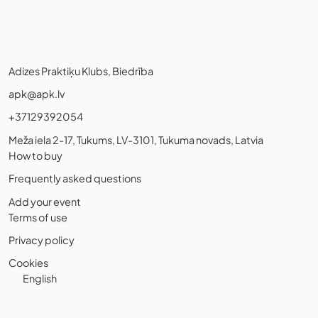
Adizes Praktiķu Klubs, Biedrība
apk@apk.lv
+37129392054
Meža iela 2-17, Tukums, LV-3101, Tukuma novads, Latvia
How to buy
Frequently asked questions
Add your event
Terms of use
Privacy policy
Cookies
English