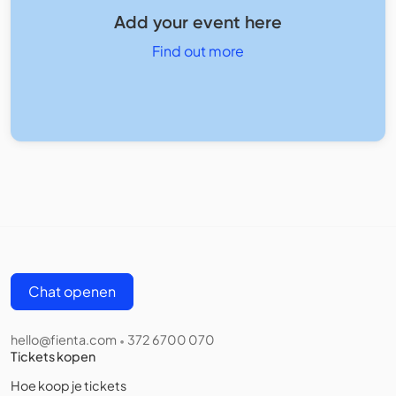
Add your event here
Find out more
Chat openen
hello@fienta.com
372 6700 070
•
Tickets kopen
Hoe koop je tickets