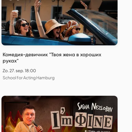
Комедия-девичник "Твоя жена в хороших
руках"
Zo. 27. sep. 18:00
School for Acting Hamburg