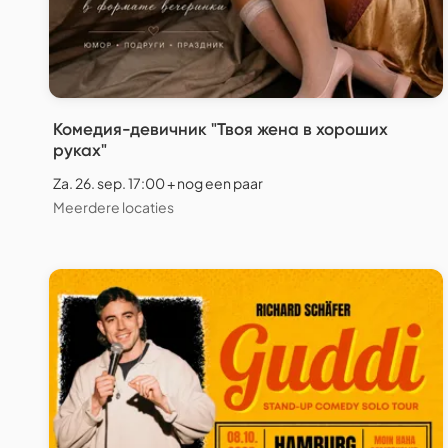
Комедия-девичник "Твоя жена в хороших
руках"
Za. 26. sep. 17:00 + nog een paar
Meerdere locaties