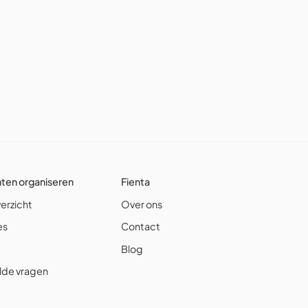
en organiseren
Fienta
erzicht
Over ons
es
Contact
Blog
lde vragen