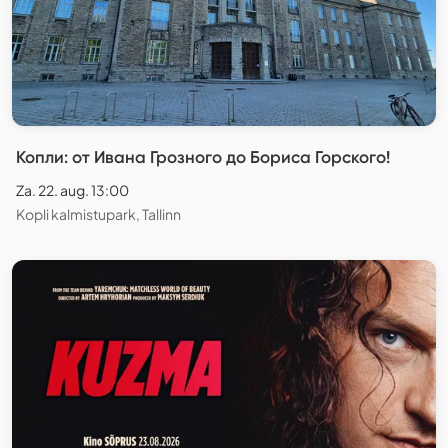
Копли: от Ивана Грозного до Бориса Горского!
Za. 22. aug. 13:00
Kopli kalmistupark, Tallinn