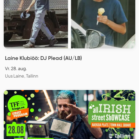
Laine Klubiöö: DJ Plead (AU/LB)
Vr. 28. aug.
Uus Laine, Tallinn