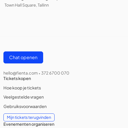
Town Hall Square, Tallinn
Chat openen
hello@fienta.com
372 6700 070
•
Tickets kopen
Hoe koop je tickets
Veelgestelde vragen
Gebruiksvoorwaarden
Mijn tickets terugvinden
Evenementen organiseren