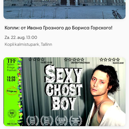
Копли: от Ивана Грозного до Бориса Горского!
Za. 22. aug. 13:00
Kopli kalmistupark, Tallinn